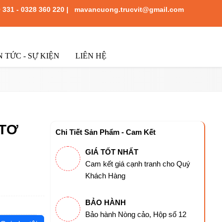
 331
-
0328 360 220
|
mavancuong.trucvit@gmail.com
N TỨC - SỰ KIỆN
LIÊN HỆ
 TƠ
Chi Tiết Sản Phẩm - Cam Kết
GIÁ TỐT NHẤT
Cam kết giá cạnh tranh cho Quý
Khách Hàng
BẢO HÀNH
Bảo hành Nòng cảo, Hộp số 12