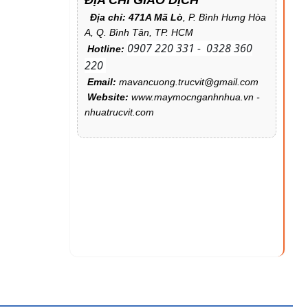
ĐỊA CHỈ GIAO DỊCH
Địa chỉ: 471A Mã Lò
, P. Bình Hưng Hòa
A, Q. Bình Tân, TP. HCM
0907 220 331 - 0328 360
Hotline:
220
Email:
mavancuong.trucvit@gmail.com
Website:
www.maymocnganhnhua.vn -
nhuatrucvit.com