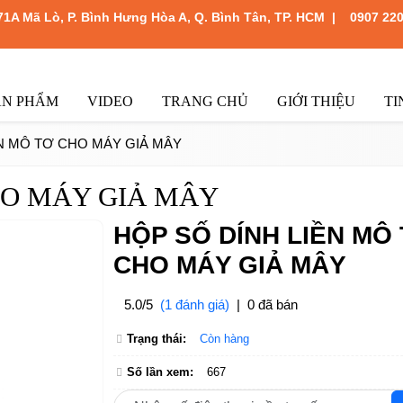
471A Mã Lò, P. Bình Hưng Hòa A, Q. Bình Tân, TP. HCM
|
0907 220
ẢN PHẨM
VIDEO
TRANG CHỦ
GIỚI THIỆU
TI
N MÔ TƠ CHO MÁY GIẢ MÂY
HO MÁY GIẢ MÂY
HỘP SỐ DÍNH LIỀN MÔ
CHO MÁY GIẢ MÂY
5.0/5
(1 đánh giá)
|
0 đã bán
Trạng thái:
Còn hàng
Số lần xem:
667