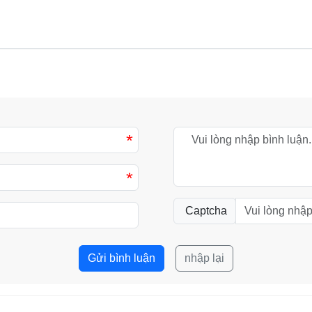
*
*
Captcha
Gửi bình luận
nhập lại