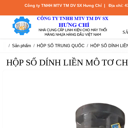
Công ty TNHH MTV TM DV SX Hưng Chí
|
Địa chỉ: 
S
Sản phẩm
HỘP SỐ TRUNG QUỐC
HỘP SỐ DÍNH LIỀ
HỘP SỐ DÍNH LIỀN MÔ TƠ C